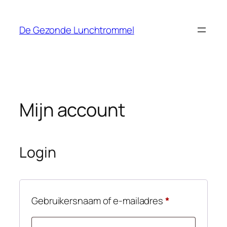
Ga
naar
De Gezonde Lunchtrommel
de
inhoud
Mijn account
Login
Vereist
Gebruikersnaam of e-mailadres
*